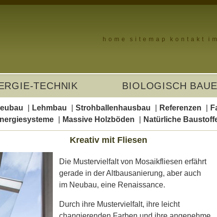
home
sitemap
kontakt
i
ERGIE-TECHNIK
BIOLOGISCH BAU
Neubau
Lehmbau
Strohballenhausbau
Referenzen
F
nergiesysteme
Massive Holzböden
Natürliche Baustoff
Kreativ mit Fliesen
Die Mustervielfalt von Mosaikfliesen erfährt
gerade in der Altbausanierung, aber auch
im Neubau, eine Renaissance.
Durch ihre Mustervielfalt, ihre leicht
changierenden Farben und ihre angenehme