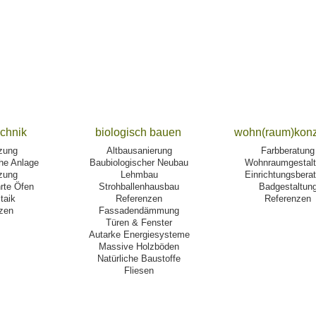
echnik
biologisch bauen
wohn(raum)kon
zung
Altbausanierung
Farbberatung
he Anlage
Baubiologischer Neubau
Wohnraumgestal
izung
Lehmbau
Einrichtungsbera
rte Öfen
Strohballenhausbau
Badgestaltun
taik
Referenzen
Referenzen
zen
Fassadendämmung
Türen & Fenster
Autarke Energiesysteme
Massive Holzböden
Natürliche Baustoffe
Fliesen