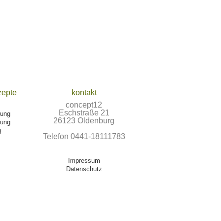
zepte
kontakt
concept12
Eschstraße 21
tung
26123 Oldenburg
tung
g
Telefon 0441-18111783
Impressum
Datenschutz