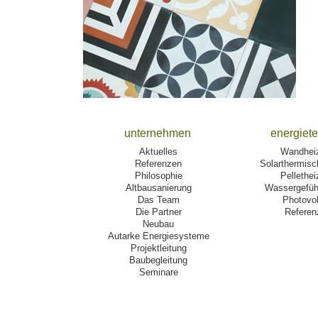
unternehmen
energiet
Aktuelles
Wandhei
Referenzen
Solarthermisc
Philosophie
Pellethe
Altbausanierung
Wassergefüh
Das Team
Photovol
Die Partner
Referen
Neubau
Autarke Energiesysteme
Projektleitung
Baubegleitung
Seminare