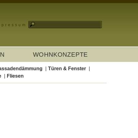
mpressum
EN
WOHNKONZEPTE
assadendämmung
Türen & Fenster
e
Fliesen