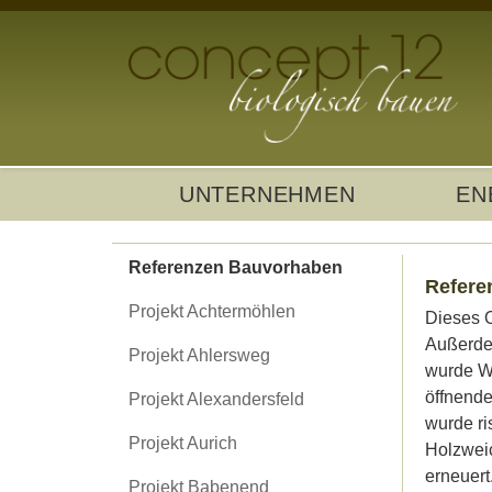
UNTERNEHMEN
EN
Referenzen Bauvorhaben
Refere
Projekt Achtermöhlen
Dieses O
Außerdem
Projekt Ahlersweg
wurde Wa
öffnende
Projekt Alexandersfeld
wurde ri
Projekt Aurich
Holzweic
erneuert
Projekt Babenend