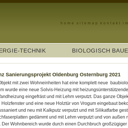
home
sitemap
kontakt
i
ERGIE-TECHNIK
BIOLOGISCH BAU
nz Sanierungsprojekt Oldenburg Osternburg 2021
bjekt mit zwei Wohneinheiten hat eine komplett neue baubiologi
 wurde eine neue Solvis-Heizung mit heizungsünterstützender 
ndheizung eingefräst und mit Lehm verputzt. Das ganze Objekt
 Holzfenster und eine neue Holztür von Vrogum eingebaut be
sssaniert und neu mit Kalkputz verputzt und mit Silikatfarbe ge
hfaserplatten gedämmt und mit Lehm verputzt und von außen n
. Der Wohnbereich wurde durch einen Durchbruch großzügiger g